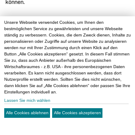
können.
kontakt@sm-
kattner.de
Was musst du mitbringen?
Unsere Webseite verwendet Cookies, um Ihnen den
bestmöglichen Service zu gewährleisten und unsere Webseite
ständig zu verbessern. Cookies, die dem Zweck dienen, Inhalte zu
Handwerken & Anpacken
sollten für dich keine
personalisieren oder Zugriffe auf unsere Website zu analysieren
Fremdwörter sein. Im Idealfall besitzt du eine
werden nur mit Ihrer Zustimmung durch einen Klick auf den
technische oder handwerkliche Ausbildung
(z.B.
Button „Alle Cookies akzeptieren“ gesetzt. In diesem Fall stimmen
Sie zu, dass auch Anbieter außerhalb des Europäischen
als Maler, Maurer, Trockenbauer oder
Wirtschaftsraumes - z.B. USA - ihre personenbezogenen Daten
Bodenleger), aber auch
Quereinsteiger
sind
mit
verarbeiten. Es kann nicht ausgeschlossen werden, dass dort
den entsprechenden handwerklichen
Nutzerprofile erstellt werden. Sollten Sie dies nicht wünschen,
Fähigkeiten
gern bei uns willkommen. Benötigt
dann klicken Sie auf „Alle Cookies ablehnen“ oder passen Sie Ihre
Einstellungen individuell an.
wird ein
Führerschein
mindestens der Klasse B.
Lassen Sie mich wählen
Um erfolgreich zu sein, kann eine
service- und
teamorientierte Art
nie schaden, denn Achtung –
Alle Cookies ablehnen
Alle Cookies akzeptieren
bei uns wird auf Arbeit auch gern mal gelacht.