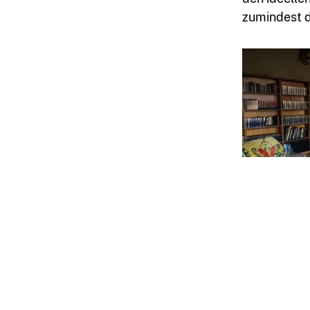
zumindest di
kontakt@sm-
kattner.de