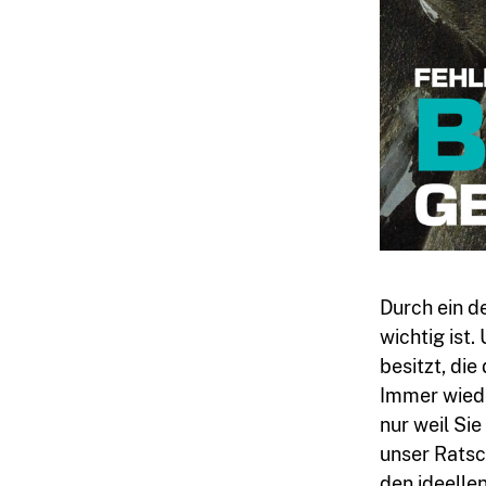
03764
Durch ein d
wichtig ist
7934399
besitzt, di
Immer wiede
nur weil Si
unser Ratsch
den ideelle