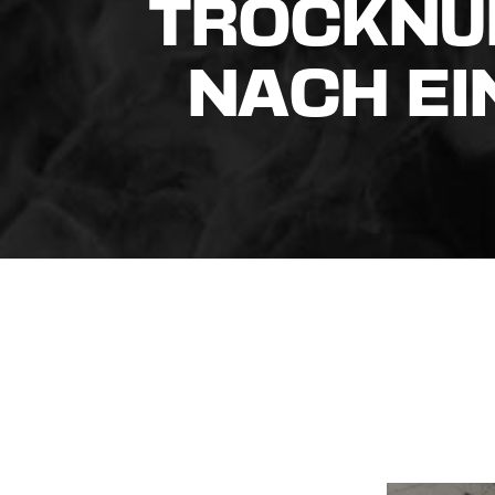
TROCKNU
NACH E