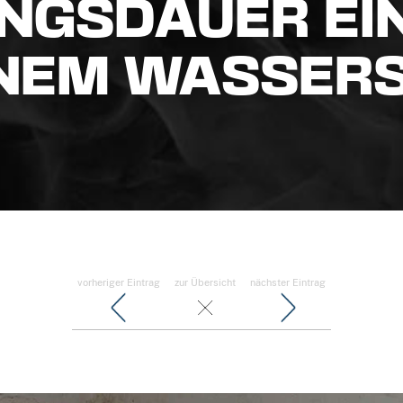
NGSDAUER EI
INEM WASSER
vorheriger Eintrag
zur Übersicht
nächster Eintrag