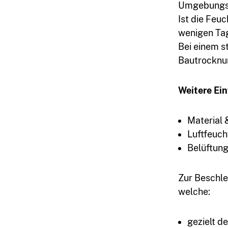
Umgebungsb
Ist die Feu
03764
wenigen Ta
Bei einem s
7934399
Bautrocknu
Weitere Ein
Material
Luftfeuch
Belüftun
Zur Beschle
kontakt@sm-
welche:
kattner.de
gezielt d