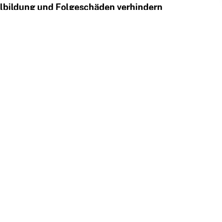
bildung und Folgeschäden verhindern
chmäßige und vollständige Trocknung
gewährleisten
Sorge – wir bekommen das wieder hin!
Zuhause schnellstmöglich wieder trocken, sicher und
vorheriger Eintrag
zur Übersicht
nächster Eintrag