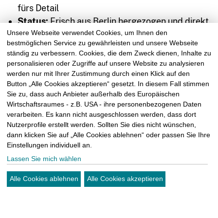
fürs Detail
Status:
Frisch aus Berlin hergezogen und direkt
Unsere Webseite verwendet Cookies, um Ihnen den
bei uns gelandet.
bestmöglichen Service zu gewährleisten und unsere Webseite
Was Denise bei uns feiert:
Vor allem das
ständig zu verbessern. Cookies, die dem Zweck dienen, Inhalte zu
Teamgefühl! Dass wir uns jeden Morgen im
personalisieren oder Zugriffe auf unsere Website zu analysieren
Büro zur Lagebesprechung treffen, die
werden nur mit Ihrer Zustimmung durch einen Klick auf den
kontakt@sm-
Button „Alle Cookies akzeptieren“ gesetzt. In diesem Fall stimmen
Baustellen durchgehen und die Teams einteilen,
kattner.de
Sie zu, dass auch Anbieter außerhalb des Europäischen
gibt ihr genau den richtigen Start in den Tag.
Wirtschaftsraumes - z.B. USA - ihre personenbezogenen Daten
Struktur, Kaffee und nette Kollegen – so muss
verarbeiten. Es kann nicht ausgeschlossen werden, dass dort
Nutzerprofile erstellt werden. Sollten Sie dies nicht wünschen,
das.
dann klicken Sie auf „Alle Cookies ablehnen“ oder passen Sie Ihre
Einstellungen individuell an.
Warum passt das so gut?
Denise brauchte nach
Lassen Sie mich wählen
ihrem Umzug einen neuen Wirkungskreis und wir
Alle Cookies ablehnen
Alle Cookies akzeptieren
haben Profis gesucht. Ergebnis?
Passt wie Arsch
auf Eimer!