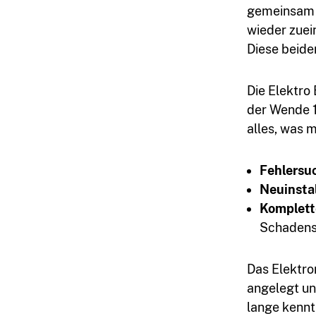
gemeinsam a
wieder zue
Diese beide
Die Elektro
der Wende 1
alles, was m
03764
Fehlersu
7934399
Neuinsta
Komplett
Schaden
Das Elektro
angelegt un
lange kennt 