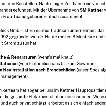
uf den Baustellen. Nach einiger Zeit haben sie vor ach
inandergefunden. Mit der Übernahme von
SM Kattner
w
n Profi-Teams gehören einfach zusammen!
 Beck GmbH ist ein echtes Traditionsunternehmen, das
992 gegründet wurde. Heute rocken 8 Monteure und ei
it Strom zu tun hat:
che & Reparaturen
(wenn’s mal knallt)
llationen
(vom Einfamilienhaus bis zum Gewerbe)
e Neuinstallation nach Brandschäden
(unser Spezial
smanagement)
nikerteam hat sogar bei uns im Kattner-Hauptquartier
d die gesamte Elektroinstallation übernommen. Wenn 
und auch privat schätzt, arbeitet es sich einfach ander