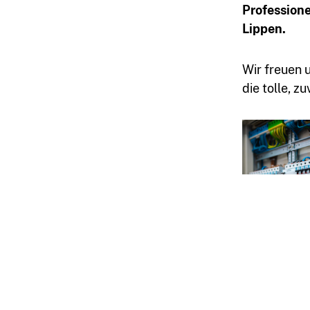
Professione
Lippen.
kontakt@sm-
Wir freuen 
die tolle, 
kattner.de