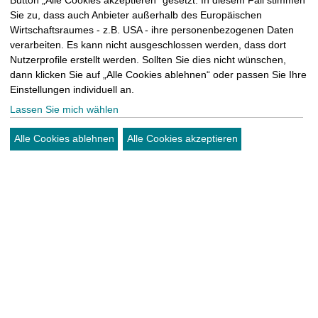
kontakt@sm-
Sie zu, dass auch Anbieter außerhalb des Europäischen
Wir halten euch auf dem Laufenden, wie es mit
kattner.de
Wirtschaftsraumes - z.B. USA - ihre personenbezogenen Daten
unserem Einsatz weitergeht und wann wir mit
verarbeiten. Es kann nicht ausgeschlossen werden, dass dort
Nutzerprofile erstellt werden. Sollten Sie dies nicht wünschen,
dem Rückbau starten können. Zuvor muss es eine
dann klicken Sie auf „Alle Cookies ablehnen“ oder passen Sie Ihre
Wohnungsbegehung geben, um den Schaden zu
Einstellungen individuell an.
beurteilen und die nächsten Schritte für die
Lassen Sie mich wählen
Mieter einzuleiten.
Alle Cookies ablehnen
Alle Cookies akzeptieren
Fortsetzung folgt…
vorheriger Eintrag
zur Übersicht
nächster Eintrag