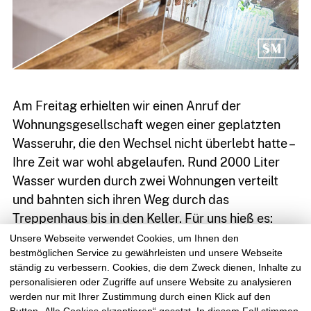
Am Freitag erhielten wir einen Anruf der
Wohnungsgesellschaft wegen einer geplatzten
Wasseruhr, die den Wechsel nicht überlebt hatte –
Ihre Zeit war wohl abgelaufen. Rund 2000 Liter
03764
Wasser wurden durch zwei Wohnungen verteilt
7934399
und bahnten sich ihren Weg durch das
Treppenhaus bis in den Keller. Für uns hieß es:
Sofortmaßnahme, schnelles Handeln, Noteinsatz
Unsere Webseite verwendet Cookies, um Ihnen den
bestmöglichen Service zu gewährleisten und unsere Webseite
– um vor Ort das stehende Wasser absaugen zu
ständig zu verbessern. Cookies, die dem Zweck dienen, Inhalte zu
können, die Möbel erhöht zu sichern und nasse
personalisieren oder Zugriffe auf unsere Website zu analysieren
Tapeten zu entfernen.
werden nur mit Ihrer Zustimmung durch einen Klick auf den
Button „Alle Cookies akzeptieren“ gesetzt. In diesem Fall stimmen