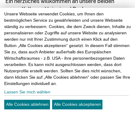
03764
Ein herzliches willkommen an unsere beiden
7934399
neuen Kollegen Hajeyj und Bashar.
Unsere Webseite verwendet Cookies, um Ihnen den
bestmöglichen Service zu gewährleisten und unsere Webseite
Seit Kurzem verstärken Sie das Team der
ständig zu verbessern. Cookies, die dem Zweck dienen, Inhalte zu
personalisieren oder Zugriffe auf unsere Website zu analysieren
Keimwerker und packen ordentlich mit an.
werden nur mit Ihrer Zustimmung durch einen Klick auf den
Button „Alle Cookies akzeptieren“ gesetzt. In diesem Fall stimmen
Sie zu, dass auch Anbieter außerhalb des Europäischen
Wir freuen uns, dass ihr bei uns seid und über die
Wirtschaftsraumes - z.B. USA - ihre personenbezogenen Daten
neu gewonnene Unterstützung – Willkommen im
kontakt@sm-
verarbeiten. Es kann nicht ausgeschlossen werden, dass dort
Team SM Kattner!
kattner.de
Nutzerprofile erstellt werden. Sollten Sie dies nicht wünschen,
dann klicken Sie auf „Alle Cookies ablehnen“ oder passen Sie Ihre
Einstellungen individuell an.
Lassen Sie mich wählen
Alle Cookies ablehnen
Alle Cookies akzeptieren
vorheriger Eintrag
zur Übersicht
nächster Eintrag